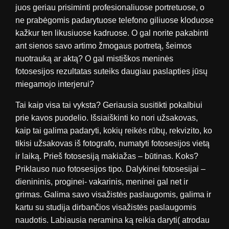
juos geriau prisiminti profesionaliuose portretuose, o
ne prabėgomis padarytuose telefono giliuose kloduose
kažkur ten likusiuose kadruose. O gal norite pakabinti
ant sienos savo artimo žmogaus portretą, šeimos
nuotrauką ar aktą? O gal mistiškos meninės
fotosesijos rezultatas suteiks daugiau paslapties jūsų
miegamojo interjerui?
Tai kaip visa tai vyksta? Geriausia susitikti pokalbiui
prie kavos puodelio. Išsiaiškinti ko nori užsakovas,
kaip tai galima padaryti, kokių reikės rūbų, rekvizito, ko
tikisi užsakovas iš fotografo, numatyti fotosesijos vietą
ir laiką. Prieš fotosesiją makiažas – būtinas. Koks?
Priklauso nuo fotosesijos tipo. Dalykinei fotosesijai –
dienininis, proginei- vakarinis, meninei gal net ir
grimas. Galima savo visažistės paslaugomis, galima ir
kartu su studija dirbančios visažistės paslaugomis
naudotis. Labiausia neramina ką reikia daryti( atrodau