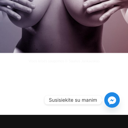
Visos teisės saugomos © Saulius Jankauskas
Susisiekite su manim